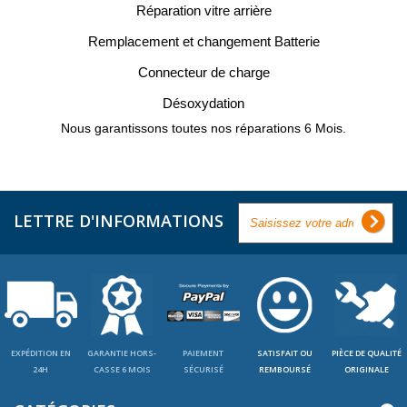
Réparation vitre arrière
Remplacement et changement Batterie
Connecteur de charge
Désoxydation
Nous garantissons toutes nos réparations 6 Mois.
LETTRE D'INFORMATIONS
EXPÉDITION EN
GARANTIE HORS-
PAIEMENT
SATISFAIT OU
PIÈCE DE QUALITÉ
24H
CASSE 6 MOIS
SÉCURISÉ
REMBOURSÉ
ORIGINALE