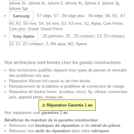
Iphone 5s, Iphone 5c, Iphone 5, Iphone 4s, Iphone 4, Iphone 3g,
Iphone 3gs
: S7 edge, S7 , S6 edge plus , S6 edge, S6, S5 , A7,
Samsung
A5, A3, S5 mini, S4, S4 mini, S3, S3 mini, S2, Alpha, Core Prime,
Core plus, Grand, Grand Prime
: Z5 premium, Z5 , Z5 compact, Z3, Z3 compact,
Sony Xperia
Z2, Z1, Z1 compact, Z, M4 aqua, M2, Xperia
Nos techniciens sont formés chez les grands constructeurs
Nos techniciens qualifiés réparent tous types de pannes et résoudre
des problèmes tels que :
Réparation d'écran lcd cassé ou de vitre brisée
Remplacement de la batterie et problème de connecteur de charge
Réparation de bouton home, écouteur, micro, hp, vibreur, connecteur
jack, appareil photo, réseau etc...
⚠
Réparation Garantie 1 an
Nos réparations sont
garanties 1 an
Bénéficiez du maintien de la garantie constructeur
.
Retrouvez nos
boutiques de réparation
et de
retrait de pièces
.
Retrouvez nos
tarifs de réparation
dans notre
rubriques