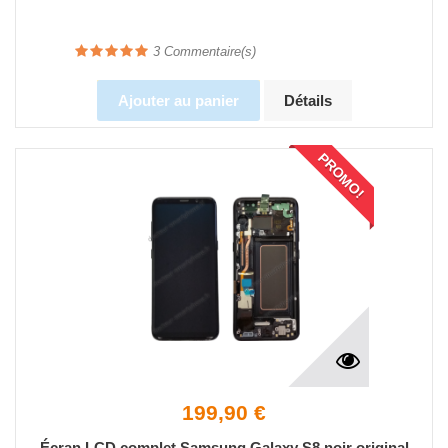
3
Commentaire(s)
Ajouter au panier
Détails
PROMO!
199,90 €
Écran LCD complet Samsung Galaxy S8 noir original