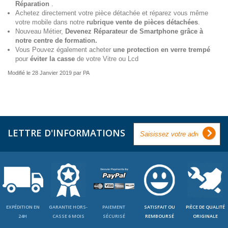
Réparation
.
Achetez directement votre pièce détachée et réparez vous même
votre mobile dans notre
rubrique vente de pièces détachées
.
Nouveau Métier,
Devenez Réparateur de Smartphone grâce à
notre centre de formation.
Vous Pouvez également acheter
une protection en verre trempé
pour
éviter la casse
de votre Vitre ou Lcd
Modifié le 28 Janvier 2019 par PA
LETTRE D'INFORMATIONS
EXPÉDITION EN
GARANTIE HORS-
PAIEMENT
SATISFAIT OU
PIÈCE DE QUALITÉ
24H
CASSE 6 MOIS
SÉCURISÉ
REMBOURSÉ
ORIGINALE