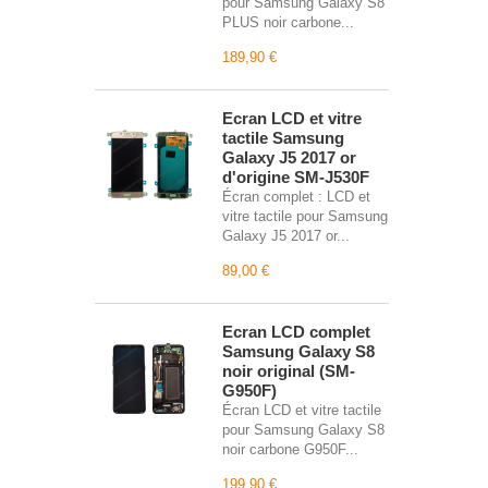
pour Samsung Galaxy S8
PLUS noir carbone...
189,90 €
Écran LCD et vitre
tactile Samsung
Galaxy J5 2017 or
d'origine SM-J530F
Écran complet : LCD et
vitre tactile pour Samsung
Galaxy J5 2017 or...
89,00 €
Écran LCD complet
Samsung Galaxy S8
noir original (SM-
G950F)
Écran LCD et vitre tactile
pour Samsung Galaxy S8
noir carbone G950F...
199,90 €