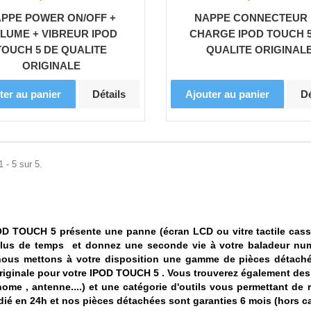
PPE POWER ON/OFF +
NAPPE CONNECTEUR
LUME + VIBREUR IPOD
CHARGE IPOD TOUCH 5
TOUCH 5 DE QUALITE
QUALITE ORIGINAL
ORIGINALE
ter au panier
Détails
Ajouter au panier
Dé
 - 5 sur 5.
OD TOUCH 5 présente une panne (écran LCD ou vitre tactile ca
plus de temps et donnez une seconde vie à votre baladeur nu
 nous mettons à votre disposition une gamme de pièces détaché
originale pour votre IPOD TOUCH 5 . Vous trouverez également des
ome , antenne....) et une catégorie d'outils vous permettant de
dié en 24h et nos pièces détachées sont garanties 6 mois (hors c