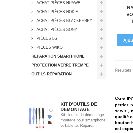
ACHAT PIÈCES HUAWEI
NA
ACHAT PIÈCES NOKIA
VO
ACHAT PIÈCES BLACKBERRY
ACHAT PIÈCES SONY
PIÉCES LG
Ajou
PIÉCES WIKO
RÉPARATION SMARTPHONE
PROTECTION VERRE TREMPÉ
Résultats 1
OUTILS RÉPARATION
Meilleures ventes
Votre IP
KIT D'OUTILS DE
perdez 
DEMONTAGE
servir ,
Kit d'outils de démontage
qualité 
montage pour smartphone
bouton h
et tablette. Réparer...
est expé