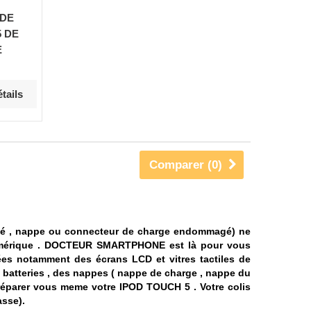
 DE
 DE
E
tails
Comparer (
0
)
ssé , nappe ou connecteur de charge endommagé) ne
mérique .
DOCTEUR SMARTPHONE est là pour vous
es notamment des écrans LCD et vitres tactiles de
 batteries , des nappes ( nappe de charge , nappe du
 réparer vous meme votre IPOD TOUCH 5 . Votre colis
asse).