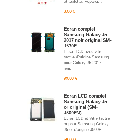
et tablette. Réparer...
3,00 €
Écran complet
Samsung Galaxy J5
2017 noir original SM-
J530F
Écran LCD avec vitre
tactile d'origine Samsung
pour Galaxy J5 2017
noir...
99,00 €
Écran LCD complet
Samsung Galaxy J5
or original (SM-
J500FN)
Écran LCD et Vitre tactile
or pour Samsung Galaxy
J5 or d'origine J500F...
59,00 €