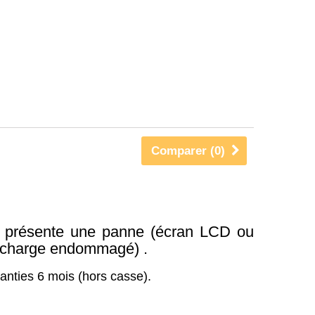
Comparer (
0
)
résente une panne (écran LCD ou
de charge endommagé) .
anties 6 mois (hors casse).