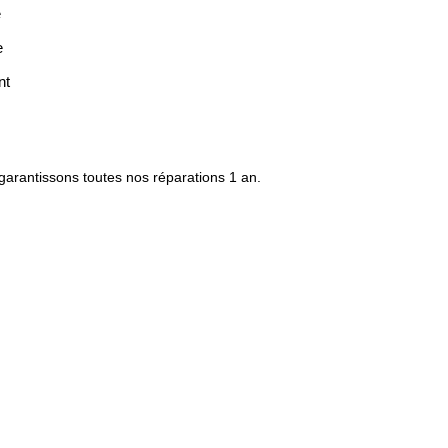
e
e
nt
garantissons toutes nos réparations 1 an.