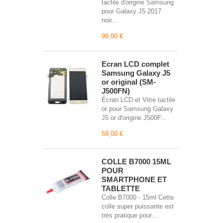
tactile d'origine Samsung
pour Galaxy J5 2017
noir...
99,00 €
Écran LCD complet
Samsung Galaxy J5
or original (SM-
J500FN)
Écran LCD et Vitre tactile
or pour Samsung Galaxy
J5 or d'origine J500F...
59,00 €
COLLE B7000 15ML
POUR
SMARTPHONE ET
TABLETTE
Colle B7000 - 15ml Cette
colle super puissante est
très pratique pour...