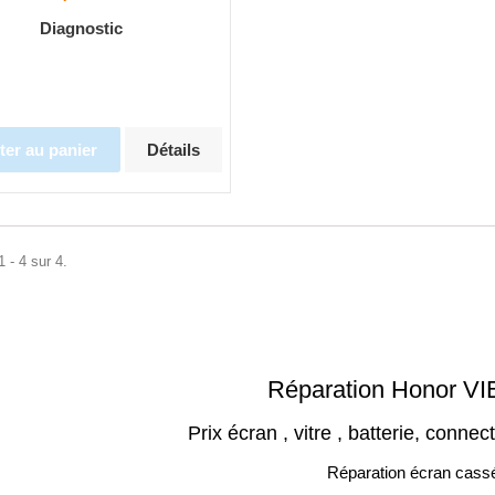
Diagnostic
ter au panier
Détails
 - 4 sur 4.
Réparation Honor V
Prix écran , vitre , batterie, connec
Réparation écran cass