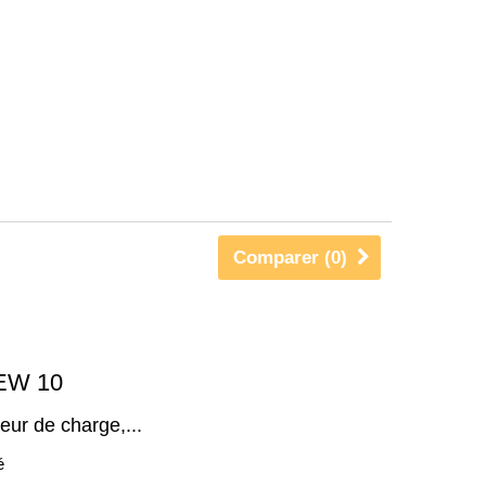
Comparer (
0
)
IEW 10
teur de charge,...
é