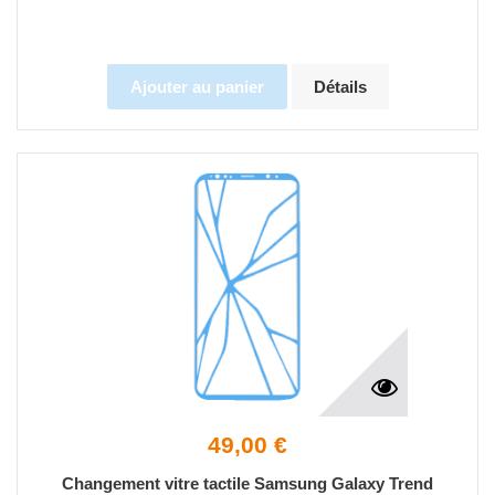
Ajouter au panier
Détails
49,00 €
Changement vitre tactile Samsung Galaxy Trend