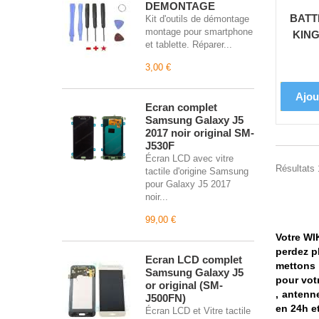
DEMONTAGE
BATT
Kit d'outils de démontage
montage pour smartphone
KING
et tablette. Réparer...
3,00 €
Ajou
Écran complet
Samsung Galaxy J5
2017 noir original SM-
J530F
Écran LCD avec vitre
Résultats 1
tactile d'origine Samsung
pour Galaxy J5 2017
noir...
99,00 €
Votre WI
perdez p
Écran LCD complet
mettons 
Samsung Galaxy J5
pour vot
or original (SM-
, antenn
J500FN)
en 24h e
Écran LCD et Vitre tactile