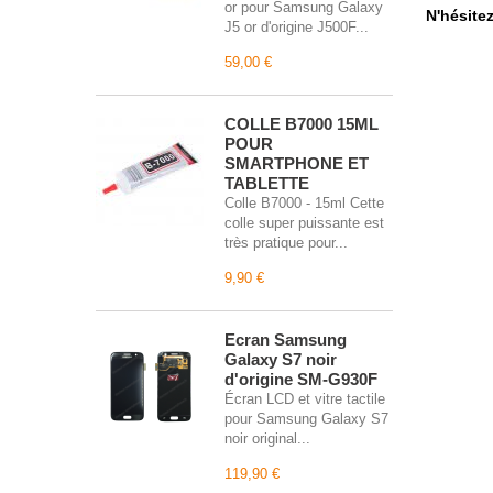
or pour Samsung Galaxy
N'hésite
J5 or d'origine J500F...
59,00 €
COLLE B7000 15ML
POUR
SMARTPHONE ET
TABLETTE
Colle B7000 - 15ml Cette
colle super puissante est
très pratique pour...
9,90 €
Écran Samsung
Galaxy S7 noir
d'origine SM-G930F
Écran LCD et vitre tactile
pour Samsung Galaxy S7
noir original...
119,90 €