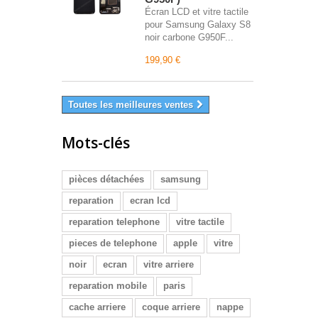
Écran LCD et vitre tactile
pour Samsung Galaxy S8
noir carbone G950F...
199,90 €
Toutes les meilleures ventes
Mots-clés
pièces détachées
samsung
reparation
ecran lcd
reparation telephone
vitre tactile
pieces de telephone
apple
vitre
noir
ecran
vitre arriere
reparation mobile
paris
cache arriere
coque arriere
nappe