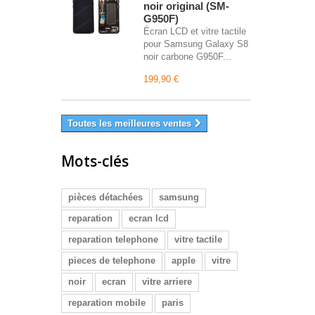
noir original (SM-
G950F)
Écran LCD et vitre tactile
pour Samsung Galaxy S8
noir carbone G950F...
199,90 €
Toutes les meilleures ventes
Mots-clés
pièces détachées
samsung
reparation
ecran lcd
reparation telephone
vitre tactile
pieces de telephone
apple
vitre
noir
ecran
vitre arriere
reparation mobile
paris