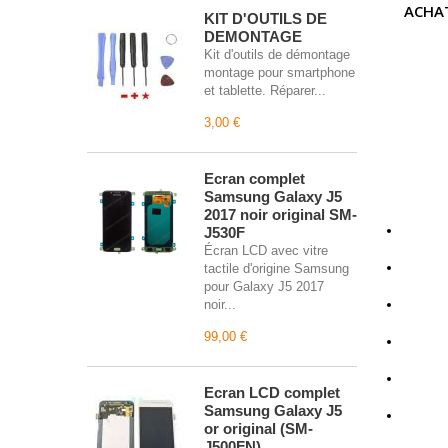
ACHAT
KIT D'OUTILS DE
DEMONTAGE
Kit d'outils de démontage
montage pour smartphone
et tablette. Réparer...
3,00 €
Écran complet
Samsung Galaxy J5
2017 noir original SM-
J530F
Écran LCD avec vitre
tactile d'origine Samsung
pour Galaxy J5 2017
noir...
99,00 €
Écran LCD complet
Samsung Galaxy J5
or original (SM-
J500FN)