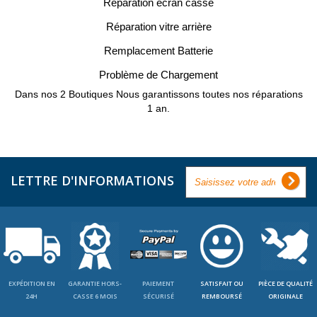
Réparation écran cassé
Réparation vitre arrière
Remplacement Batterie
Problème de Chargement
Dans nos 2 Boutiques Nous garantissons toutes nos réparations
1 an.
LETTRE D'INFORMATIONS
EXPÉDITION EN
GARANTIE HORS-
PAIEMENT
SATISFAIT OU
PIÈCE DE QUALITÉ
24H
CASSE 6 MOIS
SÉCURISÉ
REMBOURSÉ
ORIGINALE