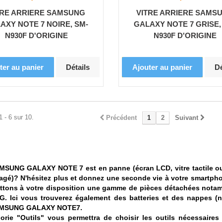
TRE ARRIERE SAMSUNG
VITRE ARRIERE SAMS
AXY NOTE 7 NOIRE, SM-
GALAXY NOTE 7 GRISE,
N930F D'ORIGINE
N930F D'ORIGINE
ter au panier
Détails
Ajouter au panier
Dé
1 - 6 sur 10.
Précédent
1
2
Suivant
MSUNG GALAXY NOTE 7 est en panne (écran LCD, vitre tactile ou 
é)? N'hésitez plus et donnez une seconde vie à votre smartph
tons à votre disposition une gamme de pièces détachées notamme
 Ici vous trouverez également des batteries et des nappes (na
MSUNG GALAXY NOTE7
.
orie "Outils" vous permettra de choisir les outils nécessair