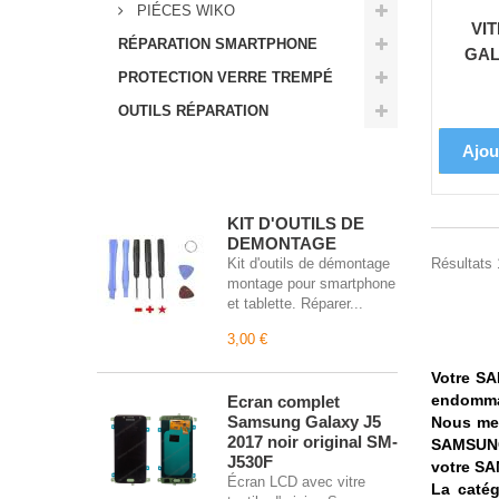
PIÉCES WIKO
VI
RÉPARATION SMARTPHONE
GAL
PROTECTION VERRE TREMPÉ
OUTILS RÉPARATION
Ajou
Meilleures ventes
KIT D'OUTILS DE
DEMONTAGE
Résultats 
Kit d'outils de démontage
montage pour smartphone
et tablette. Réparer...
3,00 €
Votre SA
endommag
Écran complet
Samsung Galaxy J5
Nous met
2017 noir original SM-
SAMSUNG.
J530F
votre
SA
Écran LCD avec vitre
La catég