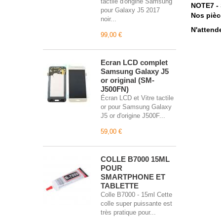
tactile d'origine Samsung
NOTE7
-
pour Galaxy J5 2017
Nos pièc
noir...
N'attend
99,00 €
Écran LCD complet
Samsung Galaxy J5
or original (SM-
J500FN)
Écran LCD et Vitre tactile
or pour Samsung Galaxy
J5 or d'origine J500F...
59,00 €
COLLE B7000 15ML
POUR
SMARTPHONE ET
TABLETTE
Colle B7000 - 15ml Cette
colle super puissante est
très pratique pour...