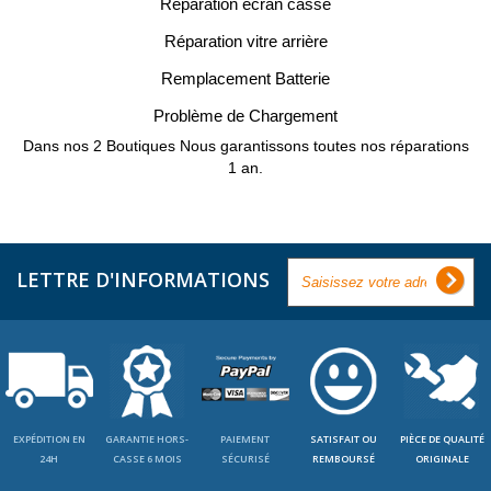
Réparation écran cassé
Réparation vitre arrière
Remplacement Batterie
Problème de Chargement
Dans nos 2 Boutiques Nous garantissons toutes nos réparations
1 an.
LETTRE D'INFORMATIONS
EXPÉDITION EN
GARANTIE HORS-
PAIEMENT
SATISFAIT OU
PIÈCE DE QUALITÉ
24H
CASSE 6 MOIS
SÉCURISÉ
REMBOURSÉ
ORIGINALE