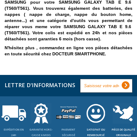
SAMSUNG pour votre
SAMSUNG GALAXY TAB E 9.6
(T560/T561)
. Vous trouverez également des batteries, des
nappes ( nappe de charge, nappe du bouton home,
antenne...) et une catégorie d'outils vous permettant de
réparer vous meme votre
SAMSUNG GALAXY
TAB E 9.6
(T560/T561). Votre colis est expédié en 24h et nos pièces
détachées sont garanties 6 mois (hors casse).
N'hésitez plus , commandez en ligne vos pièces détachées
en toute sécurité chez DOCTEUR SMARTPHONE.
LETTRE D'INFORMATIONS
EXPÉDITION EN
GARANTIE HORS-
PAIEMENT
SATISFAIT OU
PIÈCE DE QUALITÉ
24H
CASSE 6 MOIS
SÉCURISÉ
REMBOURSÉ
ORIGINALE